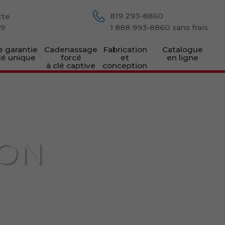
819 293-8860
tte
M9
1 888 993-8860
sans frais
e garantie
Cadenassage
Fabrication
Catalogue
lé unique
forcé
et
en ligne
à clé captive
conception
ION