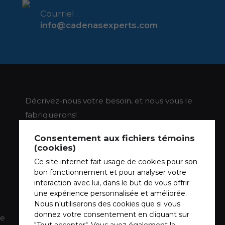
Courriel :
info@cadenasexperts.com
Décrivez-nous votre besoin, et nous vous le
fabriquerons!
Consentement aux fichiers témoins
(cookies)
Ce site internet fait usage de cookies pour son
bon fonctionnement et pour analyser votre
interaction avec lui, dans le but de vous offrir
une expérience personnalisée et améliorée.
Nous n'utiliserons des cookies que si vous
donnez votre consentement en cliquant sur
de