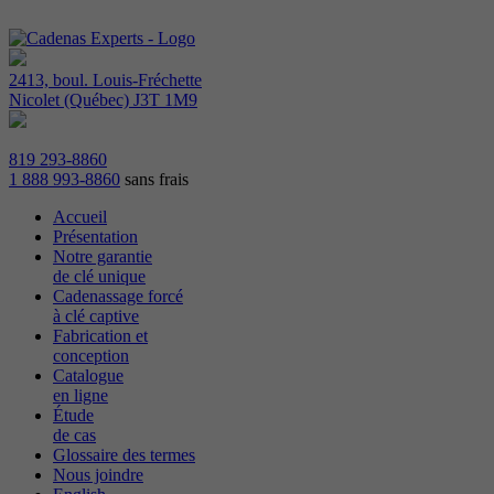
2413, boul. Louis-Fréchette
Nicolet (Québec) J3T 1M9
819 293-8860
1 888 993-8860
sans frais
Accueil
Présentation
Notre garantie
de clé unique
Cadenassage forcé
à clé captive
Fabrication et
conception
Catalogue
en ligne
Étude
de cas
Glossaire des termes
Nous joindre