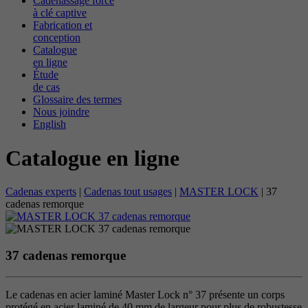
Cadenassage forcé
à clé captive
Fabrication et
conception
Catalogue
en ligne
Étude
de cas
Glossaire des termes
Nous joindre
English
Catalogue en ligne
Cadenas experts
|
Cadenas tout usages
|
MASTER LOCK
|
37
cadenas remorque
37 cadenas remorque
Le cadenas en acier laminé Master Lock n° 37 présente un corps
protégé en acier laminé de 40 mm de largeur pour plus de robustesse