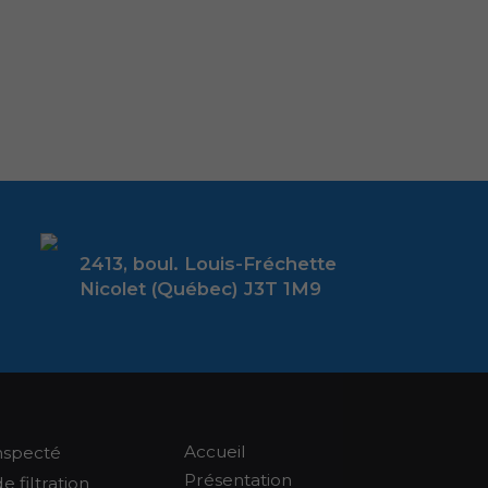
2413, boul. Louis-Fréchette
Nicolet (Québec) J3T 1M9
Accueil
nspecté
Présentation
 filtration