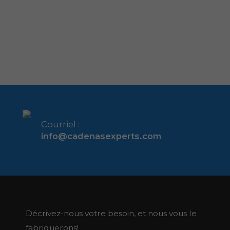
Courriel :
info@cadenasexperts.com
Décrivez-nous votre besoin, et nous vous le
fabriquerons!