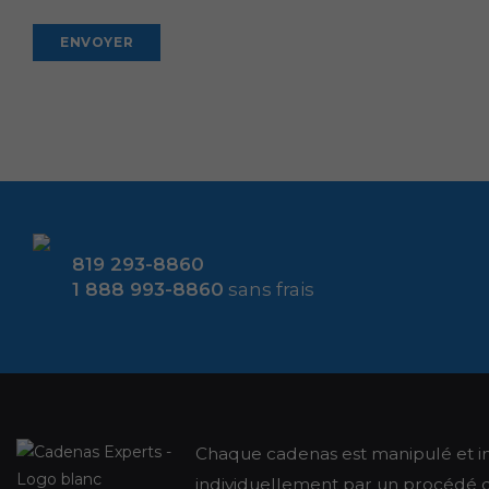
819 293-8860
1 888 993-8860
sans frais
Chaque cadenas est manipulé et i
individuellement par un procédé de