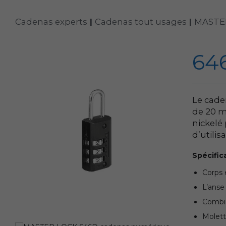
Cadenas experts
|
Cadenas tout usages
|
MASTE
64
Le cade
de 20 m
nickelé
d’utilis
Spécific
Corps 
L’anse
Combin
Molett