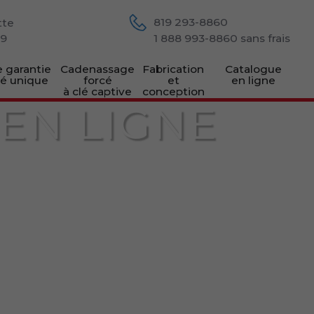
819 293-8860
tte
M9
1 888 993-8860
sans frais
 garantie
Cadenassage
Fabrication
Catalogue
lé unique
forcé
et
en ligne
à clé captive
conception
EN LIGNE