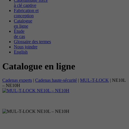
Cadenassage forcé
à clé captive
Fabrication et
conception
Catalogue
en ligne
Étude
de cas
Glossaire des termes
Nous joindre
English
Catalogue en ligne
Cadenas experts
|
Cadenas haute-sécurité
|
MUL-T-LOCK
|
NE10L
– NE10H