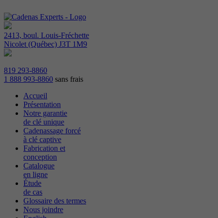
2413, boul. Louis-Fréchette
Nicolet (Québec) J3T 1M9
819 293-8860
1 888 993-8860
sans frais
Accueil
Présentation
Notre garantie
de clé unique
Cadenassage forcé
à clé captive
Fabrication et
conception
Catalogue
en ligne
Étude
de cas
Glossaire des termes
Nous joindre