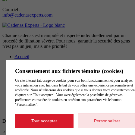
Courriel :
info@cadenasexperts.com
Chaque cadenas est manipulé et inspecté individuellement par un
procédé de filtration sévère. Pour nous, garantir la sécurité des gens
n'est pas un jeu, mais une priorité!
Accueil
Présentation
Notre garantie de clé unique
Consentement aux fichiers témoins (cookies)
Cadenassage forcé à clé captive
Fabrication et conception
Ce site internet fait usage de cookies pour son bon fonctionnement et pour analyser
Catalogue en ligne
votre interaction avec lui, dans le but de vous offrir une expérience personnalisée et
Étude de cas
améliorée. Nous n'utiliserons des cookies que si vous donnez votre consentement en
Nous joindre
cliquant sur "Tout accepter". Vous avez également la possibilité de gérer vos
Glossaire des termes
préférences en matière de cookies en accédant aux paramètres via le bouton
"Personnaliser".
Conditions d’utilisation et politique de confidentialité
Gérer mes témoins (cookies)
Décrivez-nous votre besoin, et nous vous le fabriquerons!
Tout accepter
Personnaliser
DESIGN
+
WEB
+
HÉBERGEMENT