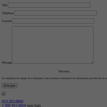
Ville
Téléphone
Courriel
Message
Parcourir...
En complétant les champs de ce formulaire, vous consentez à transmettre vos informations pour des fins de s
819 293-8860
1 888 993-8860
sans frais