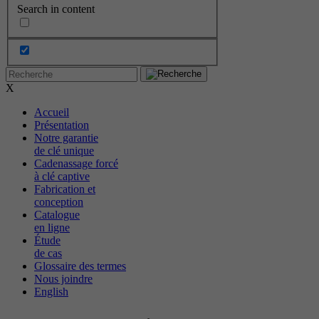
Search in content
X
Accueil
Présentation
Notre garantie
de clé unique
Cadenassage forcé
à clé captive
Fabrication et
conception
Catalogue
en ligne
Étude
de cas
Glossaire des termes
Nous joindre
English