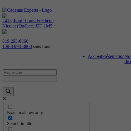
2413, boul. Louis-Fréchette
Nicolet (Québec) J3T 1M9
819 293-8860
1 888 993-8860
sans frais
Accueil
Présentation
Not
de 
Exact matches only
Search in title