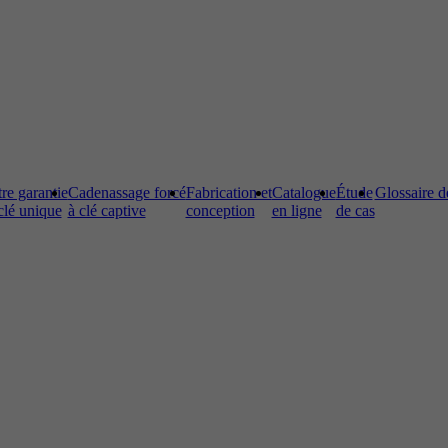
re garantie
Cadenassage forcé
Fabrication et
Catalogue
Étude
Glossaire d
clé unique
à clé captive
conception
en ligne
de cas