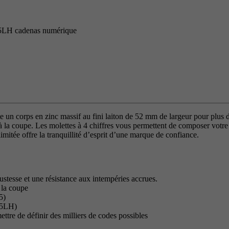
5LH cadenas numérique
 corps en zinc massif au fini laiton de 52 mm de largeur pour plus de r
la coupe. Les molettes à 4 chiffres vous permettent de composer votre p
imitée offre la tranquillité d’esprit d’une marque de confiance.
stesse et une résistance aux intempéries accrues.
 la coupe
5)
75LH)
tre de définir des milliers de codes possibles