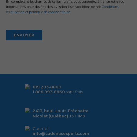
En complétant les champs de ce formulaire, vous consentez à transmettre vos
informations pour des fins de suivi selon les dispositions de nos
Conditions
d'utilisation et politique de confidentialité.
Alternative:
819 293-8860
1 888 993-8860
sans frais
2413, boul. Louis-Fréchette
Nicolet (Québec) J3T 1M9
Courriel :
info@cadenasexperts.com