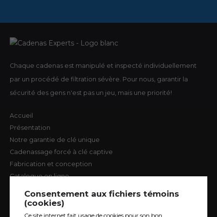
Chaque cadenas est manipulé et inspecté individuellement
par un procédé de filtration sévère. Pour nous, garantir la
sécurité des gens n'est pas un jeu, mais une priorité!
Accueil
Présentation
Notre garantie de clé unique
Cadenassage forcé à clé captive
Fabrication et conception
Catalogue en ligne
Étude de cas
Consentement aux fichiers témoins
Nous joindre
(cookies)
Glossaire des termes
Ce site internet fait usage de cookies pour son bon