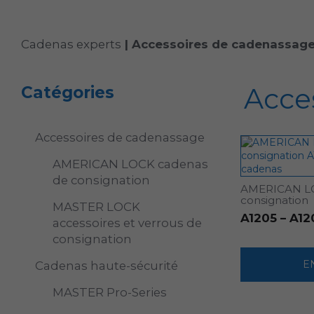
Cadenas experts
|
Accessoires de cadenassag
Acce
Catégories
Accessoires de cadenassage
AMERICAN LOCK cadenas
de consignation
AMERICAN LO
consignation
MASTER LOCK
A1205 – A12
accessoires et verrous de
consignation
E
Cadenas haute-sécurité
MASTER Pro-Series