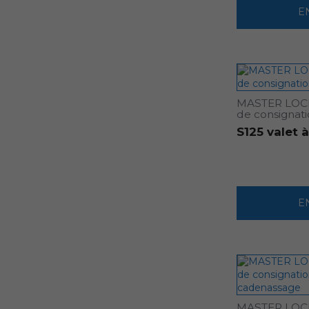
E
MASTER LOCK 
de consignat
S125 valet 
E
MASTER LOCK 