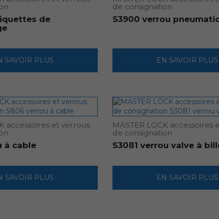
ion
de consignation
iquettes de
S3900 verrou pneumati
ge
N SAVOIR PLUS
EN SAVOIR PLUS
accessoires et verrous
MASTER LOCK accessoires e
ion
de consignation
 à cable
S3081 verrou valve à bill
N SAVOIR PLUS
EN SAVOIR PLUS