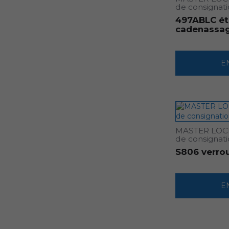
de consignat
497ABLC ét
cadenassa
E
MASTER LOCK 
de consignat
S806 verrou
E