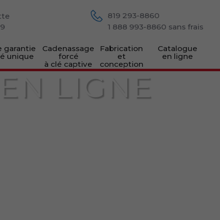
819 293-8860
tte
M9
1 888 993-8860
sans frais
 garantie
Cadenassage
Fabrication
Catalogue
lé unique
forcé
et
en ligne
à clé captive
conception
EN LIGNE