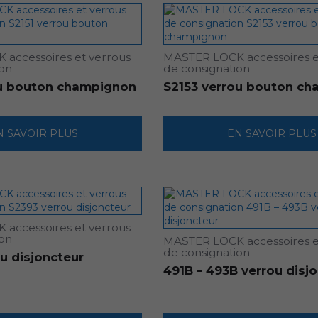
accessoires et verrous
MASTER LOCK accessoires e
ion
de consignation
ou bouton champignon
S2153 verrou bouton c
N SAVOIR PLUS
EN SAVOIR PLUS
accessoires et verrous
ion
MASTER LOCK accessoires e
de consignation
u disjoncteur
491B – 493B verrou disj