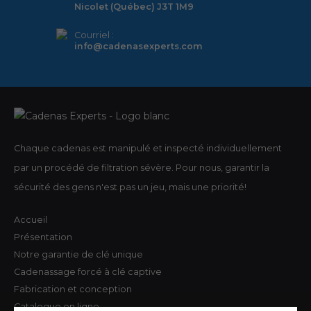
Nicolet (Québec) J3T 1M9
Courriel :
info@cadenasexperts.com
Chaque cadenas est manipulé et inspecté individuellement
par un procédé de filtration sévère. Pour nous, garantir la
sécurité des gens n'est pas un jeu, mais une priorité!
Accueil
Présentation
Notre garantie de clé unique
Cadenassage forcé à clé captive
Fabrication et conception
Catalogue en ligne