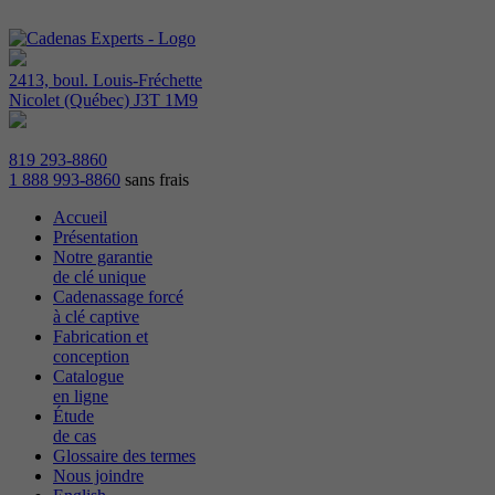
2413, boul. Louis-Fréchette
Nicolet (Québec) J3T 1M9
819 293-8860
1 888 993-8860
sans frais
Accueil
Présentation
Notre garantie
de clé unique
Cadenassage forcé
à clé captive
Fabrication et
conception
Catalogue
en ligne
Étude
de cas
Glossaire des termes
Nous joindre