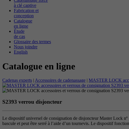
Cadenassage forcé
à clé captive
Fabrication et
conception
Catalogue
en ligne
Étude
de cas
Glossaire des termes
Nous joindre
English
Catalogue en ligne
Cadenas experts
|
Accessoires de cadenassage
|
MASTER LOCK accesso
S2393 verrou disjoncteur
Le dispositif universel de consignation de disjoncteur Master Lock nº
bascule et peut être serré à l’aide d’un tournevis. Le dispositif fonc